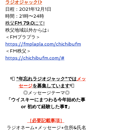
ラジオジャック!>
日程：2021年12月1日
時間：21時〜24時
秩父
FM 79.0
にて!
秩父地域以外からは↓
＜FMプラプラ＞　
https://fmplapla.com/chichibufm
＜FM秩父＞ 
https://chichibufm.com/#
  📮 
"年忘れラジオジャック"では
メッ
セージ
を募集しています
📮
◎メッセージテーマ◎
「ウイスキーにまつわる今年始めた事 
or 初めて経験した事❣️」
［必要記載事項］
ラジオネーム+メッセージ+住所&氏名