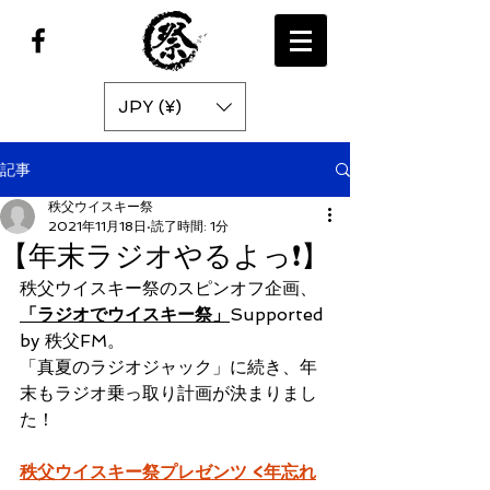
JPY (¥)
記事
秩父ウイスキー祭
2021年11月18日
読了時間: 1分
【年末ラジオやるよっ❗️】
秩父ウイスキー祭のスピンオフ企画、
「ラジオでウイスキー祭」
Supported 
by 秩父FM。
「真夏のラジオジャック」
に続き、年
末もラジオ乗っ取り計画
が決まりまし
た！
秩父ウイスキー祭プレゼンツ <年忘れ