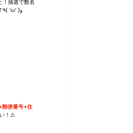
と！抽選で数名
をプレゼントいたします٩( 'ω' )و 
+郵便番号+住
い！⚠️