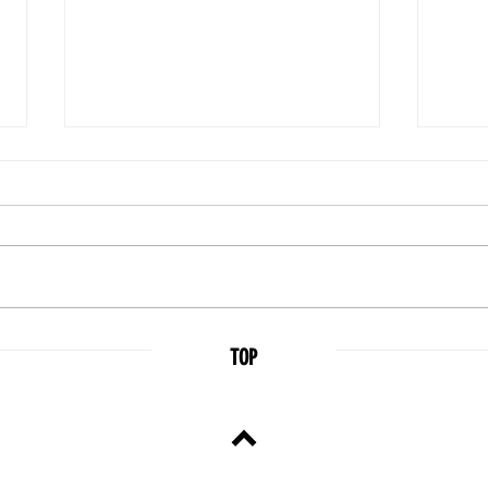
【祭ボトル情報❣️】
とうとう今日は秩父ウイスキー
祭！ 祭ボトルも目白押し、何を
買おうか悩むあなた！ こちらの
動画を是非参考にしてください
~✨ ✨祭ボトルを愛でる♪✨ 早寝
「秩
早起き！ 祭で会いましょう！！
TOP
前情