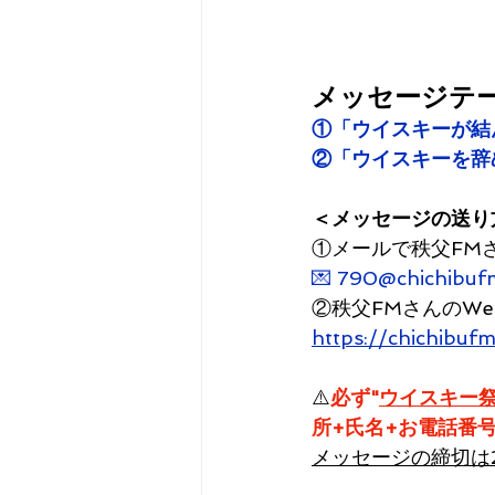
メッセージテ
①「ウイスキーが結
②「ウイスキーを辞
＜メッセージの送り
①メールで秩父FM
💌 790@chichibuf
②秩父FMさんのWe
https://chichibuf
⚠️
必ず"
ウイスキー
所+氏名+お電話番
メッセージの締切は2月1