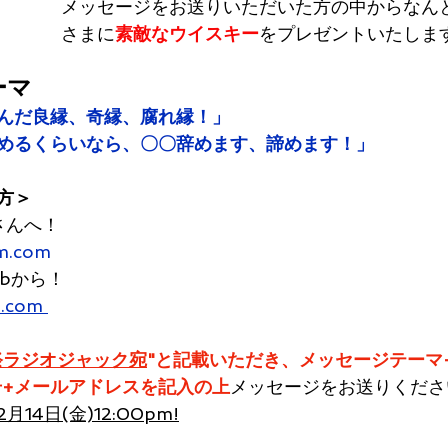
メッセージをお送りいただいた方の中からなん
さまに
素敵なウイスキー
ーマ
んだ良縁、奇縁、腐れ縁！」
めるくらいなら、〇〇辞めます、諦めます！」
方＞
さんへ！
m.com
bから！
m.com 
祭ラジオジャック宛
"と記載いただき、メッセージテーマ
号+メールアドレスを記入の上
メッセージをお送りくださ
4日(金)12:00pm!