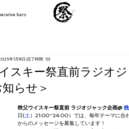
erative bars
2025年1月8日
読了時間: 1分
イスキー祭直前ラジオジ
のお知らせ＞
秩父ウイスキー祭直前 ラジオジャック企画@ 
秩
日(
土
）21:00~24:00）では、毎年テーマに
からのメッセージを募集しています！