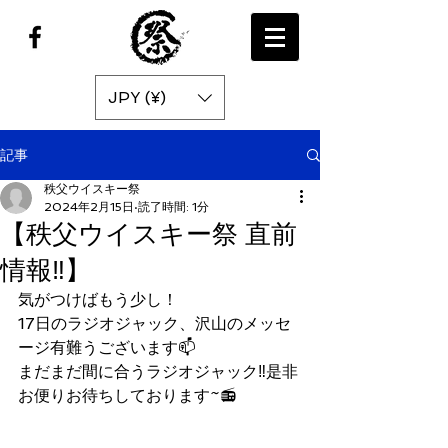
JPY (¥)
記事
秩父ウイスキー祭
2024年2月15日
読了時間: 1分
【秩父ウイスキー祭 直前
情報‼️】
気がつけばもう少し！
17日のラジオジャック、沢山のメッセ
ージ有難うございます📫
まだまだ間に合うラジオジャック‼️是非
お便りお待ちしております~📻