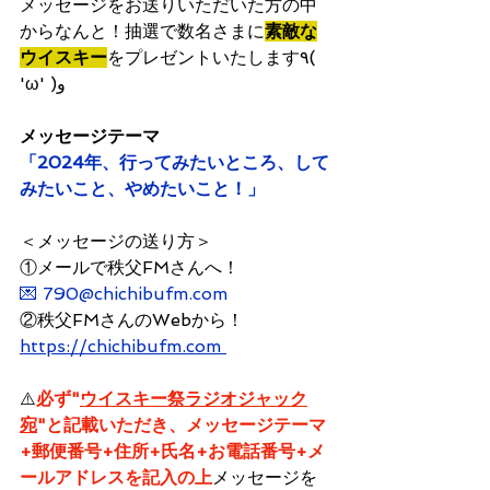
メッセージをお送りいただいた方の中
からなんと！抽選で数名さまに
素敵な
ウイスキー
をプレゼントいたします٩( 
'ω' )و 
メッセージテーマ
「2024年、行ってみたいところ、して
みたいこと、やめたいこと！」
＜メッセージの送り方＞
①メールで秩父FMさんへ！
💌 790@chichibufm.com
②秩父FMさんのWebから！
https://chichibufm.com 
⚠️
必ず"
ウイスキー祭ラジオジャック
宛
"と記載いただき、メッセージテーマ
+郵便番号+住所+氏名+お電話番号+メ
ールアドレスを記入の上
メッセージを