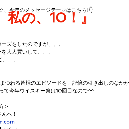
ク、今年のメッセージテーマはこちら!👇
、私の、10！』
ロポーズをしたのですが、、、
キーを大人買いして、、、
けて、、、
まつわる皆様のエピソードを、記憶の引き出しのなか
って今年ウイスキー祭は10回目なので^^
方＞
さんへ！
m.com