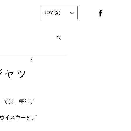
JPY (¥)
ジャッ
では、毎年テ
0）
ウイスキー
をプ