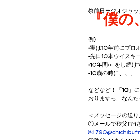
祭前日ラジオジャッ
『僕の
例) 
•実は10年前にプ
•先日10本ウイス
•10年間○○をし続
•10歳の時に、、、
などなど！
「10」
に
おりますっ。なんた
＜メッセージの送り
①メールで秩父FM
💌 790@chichibuf