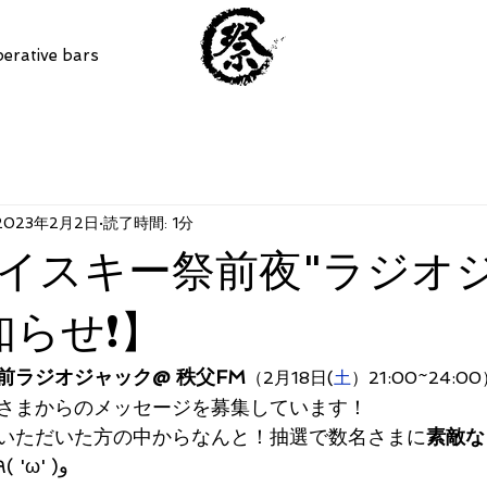
erative bars
2023年2月2日
読了時間: 1分
イスキー祭前夜"ラジオ
らせ❗️】
前ラジオジャック@ 秩父FM
（2月18日(
土
）21:00~24:0
さまからのメッセージを募集しています！
いただいた方の中からなんと！抽選で数名さまに
素敵な
レゼントいたします٩( 'ω' )و 