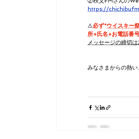
②秩父FMさんのWe
https://chichibuf
⚠️
必ず"
ウイスキー
所+氏名+お電話番
メッセージの締切は2月1
みなさまからの熱い