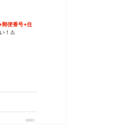
+郵便番号+住
い！⚠️